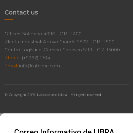
Contact us
Offices: Solferino 4096 – C.P. 11400
Planta Industrial: Arroyo Grande 2832 – C.P. 11800
Centro Logístico: Camino Carrasco 5119 – C.P. 13000
Phone:
(+5982) 1704
Email:
info@lablibra.com
© Copyright 2019. Laboratorio Libra – All rights reserved
Correo Informativo de LIBRA