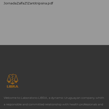
JornadaZalfaZ1Zantitripsina.pdf
Welcome to Laboratorio LIBRA, a dynamic Uruguayan company whith
a responsible and committed relationship with health professionals and