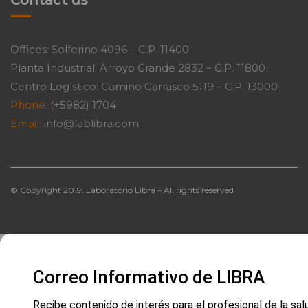
Contact us
Offices: Solferino 4096 – C.P. 11400
Planta Industrial: Arroyo Grande 2832 – C.P. 11800
Centro Logístico: Camino Carrasco 5119 – C.P. 13000
Phone:
(+5982) 1704
Email:
info@lablibra.com
© Copyright 2019. Laboratorio Libra – All rights reserved
Correo Informativo de LIBRA
Recibe contenido de interés para el profesional de la sal