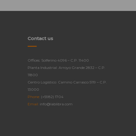
Contact us
Offices: Solferino 4096 – C.P. 11400
Planta Industrial: Arroyo Grande 2832 – C.P.
11800
Centro Logístico: Camino Carrasco 5119 – C.P.
13000
Phone:
(+5982) 1704
Email:
info@lablibra.com