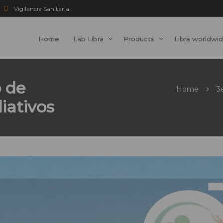
Vigilancia Sanitaria
Home
Lab Libra
Products
Libra worldwi
 de
Home
3
iativos