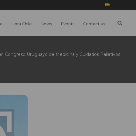
de
Libra Chile
News
Events
Contact us
er. Congreso Uruguayo de Medicina y Cuidados Paliativos