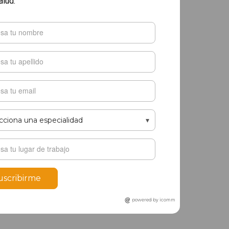
alud.
uscribirme
powered by icomm