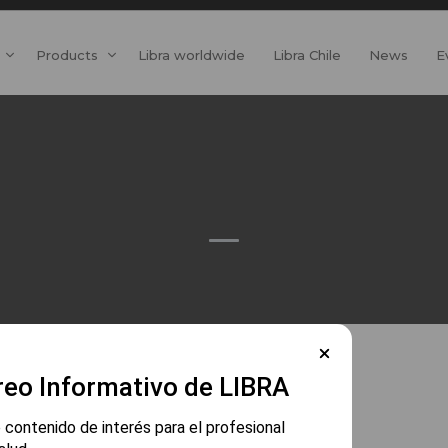
Products
Libra worldwide
Libra Chile
News
E
reo Informativo de LIBRA
 contenido de interés para el profesional