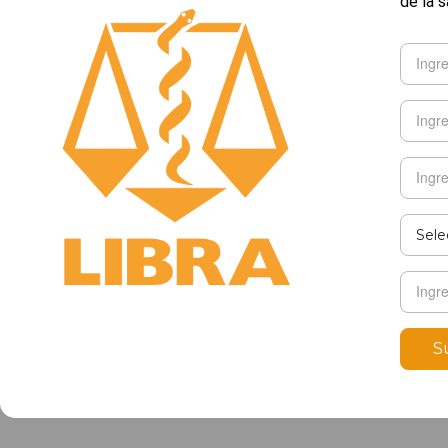
de la s
S