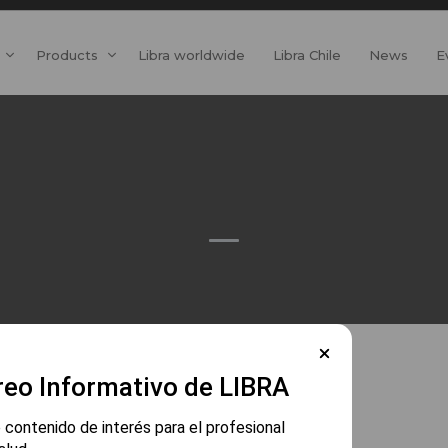
Products
Libra worldwide
Libra Chile
News
E
reo Informativo de LIBRA
 contenido de interés para el profesional