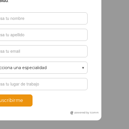
alud.
uscribirme
powered by icomm