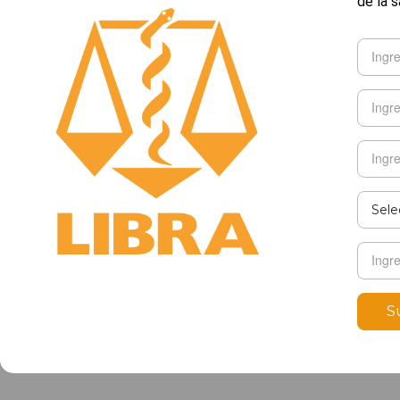
de la s
S