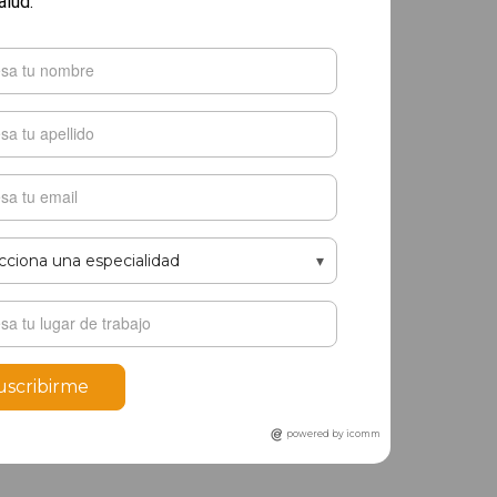
alud.
uscribirme
powered by icomm