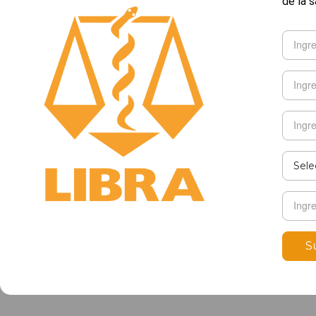
de la s
S