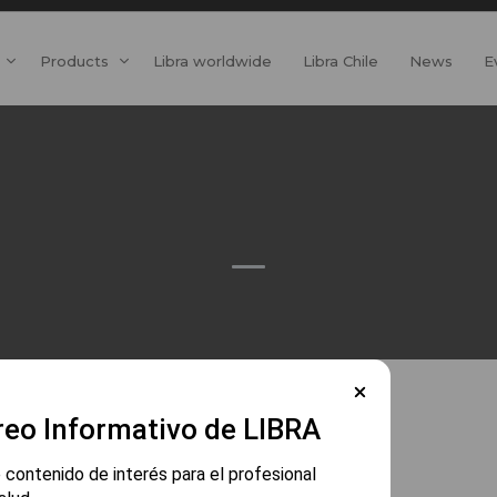
Products
Libra worldwide
Libra Chile
News
E
reo Informativo de LIBRA
 contenido de interés para el profesional