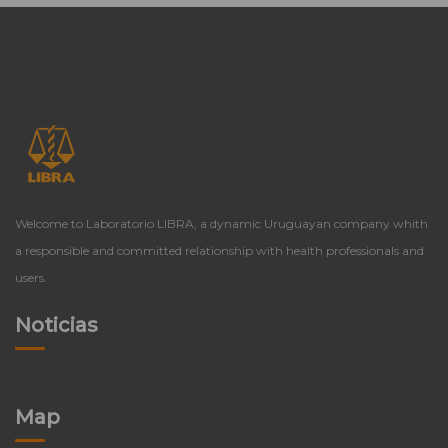
Welcome to Laboratorio LIBRA, a dynamic Uruguayan company whith
a responsible and committed relationship with health professionals and
users.
Noticias
Map