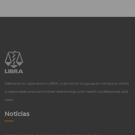
Welcome to Laboratorio LIBRA, a dynamic Uruguayan company whith
a responsible and committed relationship with health professionals and
users.
Noticias
Comercialización de Seroquel por Laboratorio Libra S.A.