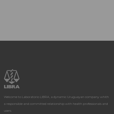
Welcome to Laboratorio LIBRA, a dynamic Uruguayan company whith
a responsible and committed relationship with health professionals and
users.