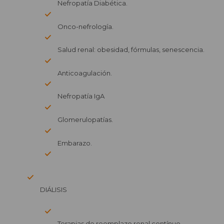
Nefropatía Diabética.
Onco-nefrología.
Salud renal: obesidad, fórmulas, senescencia.
Anticoagulación.
Nefropatía IgA
Glomerulopatías.
Embarazo.
DIÁLISIS
Terapias de reemplazo renal contínuo.