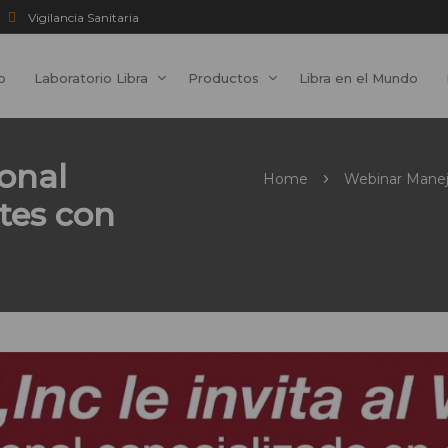
Vigilancia Sanitaria
io
Laboratorio Libra
Productos
Libra en el Mundo
onal
Home
Webinar Manej
tes con