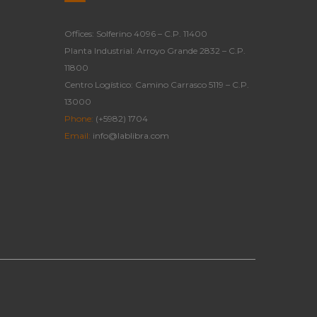
Offices: Solferino 4096 – C.P. 11400
Planta Industrial: Arroyo Grande 2832 – C.P.
11800
Centro Logístico: Camino Carrasco 5119 – C.P.
13000
Phone:
(+5982) 1704
Email:
info@lablibra.com