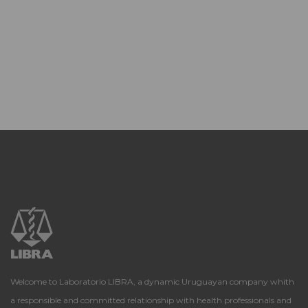
Welcome to Laboratorio LIBRA, a dynamic Uruguayan company whith
a responsible and committed relationship with health professionals and