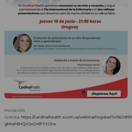
Inscripción
Gratuita:
https://cardinalhealth.zoom.us/webinar/register/3416208
gkKah6HQiOjxGr6PYYOtw