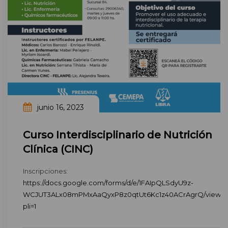
junio 16, 2023
Curso Interdisciplinario de Nutrición
Clínica (CINC)
Inscripciones:
https://docs.google.com/forms/d/e/1FAIpQLSdyU9z-
WCJUT3ALx08mPMxAaQyxP8z0qtUt6Kc1z40ACrAgrQ/viewfo
pli=1