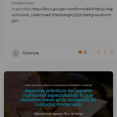
Inscripciones
Disponibles
https://docs.google.com/forms/d/e/1FAIpQLSfqpKy
oO7uSMA_UMhD7wKPTE962PANjjRQZDhZKbfg/viewform?
pli=1
0
Florencia