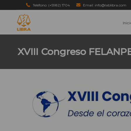
Teléfono: (+5982) 1704
Email: info@lablibra.com
Inic
XVIII Congreso FELANP