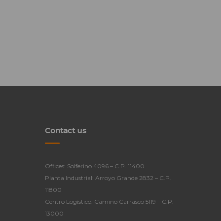
Contact us
Offices: Solferino 4096 – C.P. 11400
Planta Industrial: Arroyo Grande 2832 – C.P.
11800
Centro Logístico: Camino Carrasco 5119 – C.P.
13000