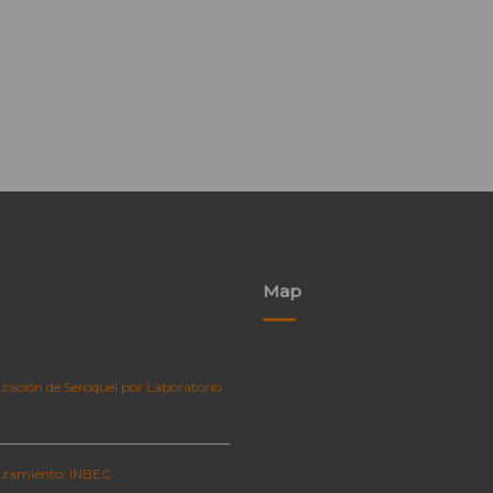
Map
zación de Seroquel por Laboratorio
zamiento: INBEC