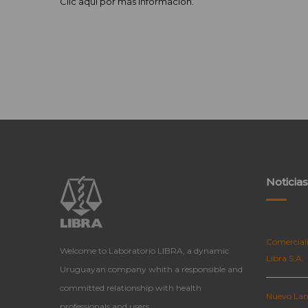
Clic aquí por más información.
Noticias
Comerciali
Welcome to Laboratorio LIBRA, a dynamic
Libra S.A.
Uruguayan company whith a responsible and
committed relationship with health
Nuevo Lan
professionals and users.