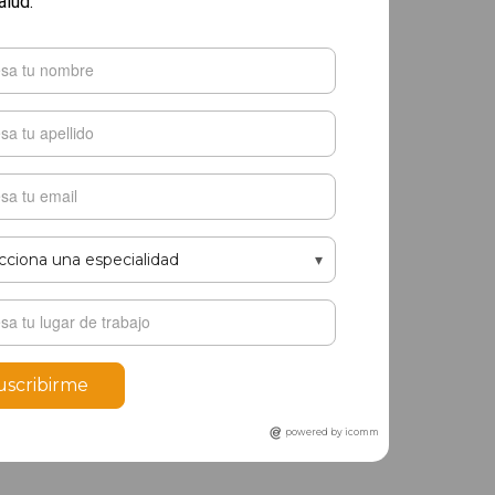
alud.
uscribirme
powered by icomm