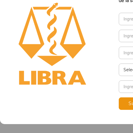
de la s
S