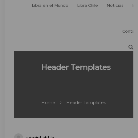
Libra en el Mundo
Libra Chile
Noticias
Ev
Contác
Header Templates
Home
Header Templates
adminLabLib