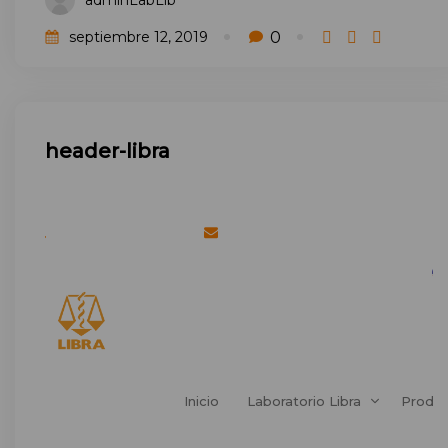
0
septiembre 12, 2019
header-libra
Teléfono: (+5982) 1704
Email: info@lablibra.com
Vigilancia Sanitaria
Inicio
Laboratorio Libra
Produ