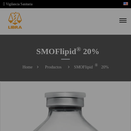
Vigilancia Sanitaria
®
SMOFlipid
20%
®
Home
Productos
SMOFlipid
20%