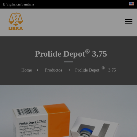
Vigilancia Sanitaria
®
Prolide Depot
3,75
®
Home
Productos
Prolide Depot
3,75