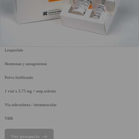
Leuprolide
Hormonas y antagonistas
Polvo liofilizado
1 vial x 3,75 mg + amp.solente
Vía subcutánea / intramuscular
VBR
Ver prospecto