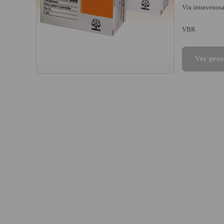
Vía intravenos
VBR
Ver pros