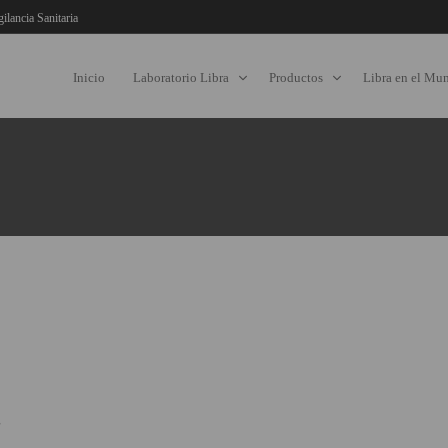
gilancia Sanitaria
Inicio
Laboratorio Libra
Productos
Libra en el Mu
g