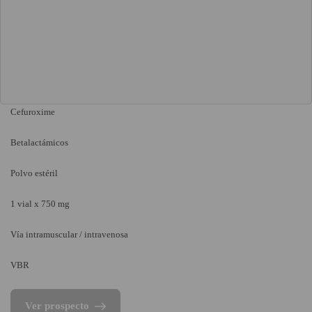
Cefuroxime
Betalactámicos
Polvo estéril
1 vial x 750 mg
Vía intramuscular / intravenosa
VBR
Ver prospecto