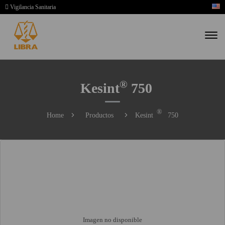
Vigilancia Sanitaria
®
Kesint
750
®
Home
Productos
Kesint
750
Imagen no disponible