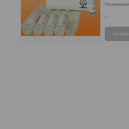
Vía intramuscul
—
Ver pros