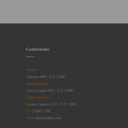
Contáctenos
Oficinas:
Solferino 4096 – C.P. 11400
Planta Industrial:
Arroyo Grande 2832 – C.P. 11800
Centro Logístico:
Camino Carrasco 5119 – C.P. 13000
Tel:
(+5982) 1704
Email:
info@lablibra.com