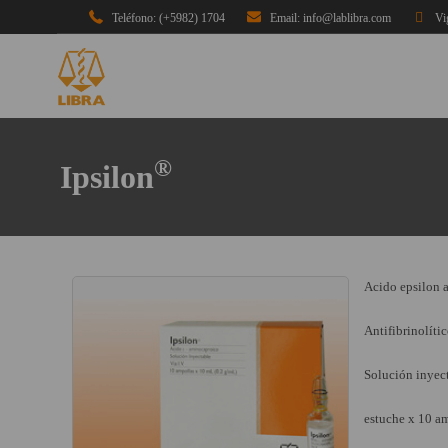
Teléfono: (+5982) 1704
Email: info@lablibra.com
Vi
®
Ipsilon
Acido epsilon 
Antifibrinolíti
Solución inyec
estuche x 10 a