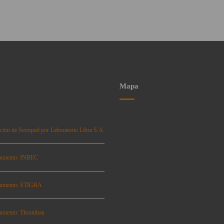
Mapa
ción de Seroquel por Laboratorio Libra S.A.
amiento: INBEC
amiento: STIGRA
amiento: Thromban