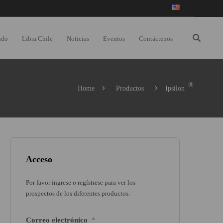
ndo
Libra Chile
Noticias
Eventos
Contáctenos
®
Home
Productos
Ipsilon
Acceso
Por favor ingrese o regístrese para ver los
prospectos de los diferentes productos.
Correo electrónico
*