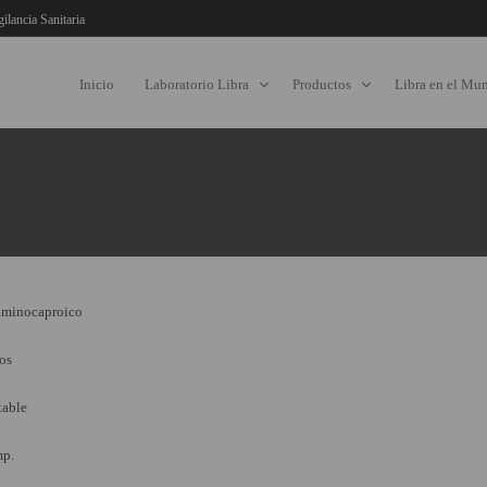
gilancia Sanitaria
Inicio
Laboratorio Libra
Productos
Libra en el Mu
aminocaproico
cos
table
mp.