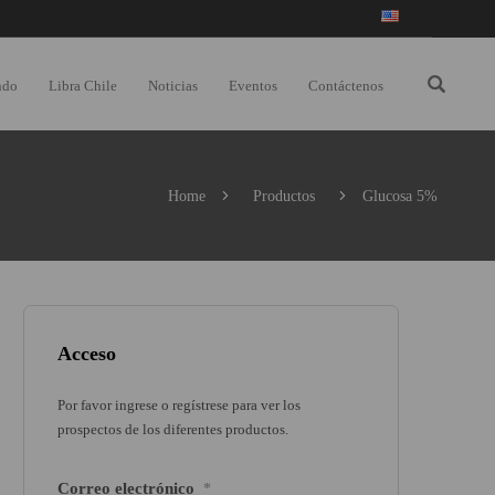
ndo
Libra Chile
Noticias
Eventos
Contáctenos
Home
Productos
Glucosa 5%
Acceso
Por favor ingrese o regístrese para ver los
prospectos de los diferentes productos.
Correo electrónico
*