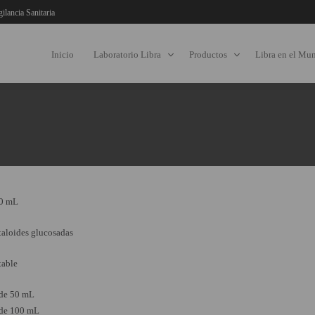
gilancia Sanitaria
Inicio
Laboratorio Libra
Productos
Libra en el Mu
00 mL
taloides glucosadas
table
 de 50 mL
 de 100 mL