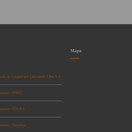
Mapa
ción de Seroquel por Laboratorio Libra S.A.
amiento: INBEC
amiento: STIGRA
amiento: Thromban