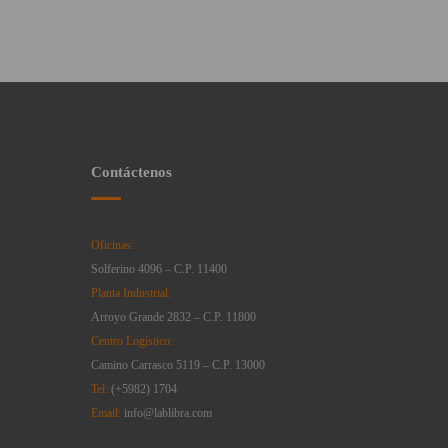
Contáctenos
Oficinas:
Solferino 4096 – C.P. 11400
Planta Industrial:
Arroyo Grande 2832 – C.P. 11800
Centro Logístico:
Camino Carrasco 5119 – C.P. 13000
Tel:
(+5982) 1704
Email:
info@lablibra.com