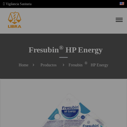
Vigilancia Sanitaria
®
Fresubin
HP Energy
®
Home
Productos
Fresubin
HP Energy