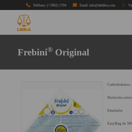
Teléfono: (+5982) 1704
Email: info@lablibra.com
Vi
®
Frebini
Original
Carbohidratos, 
Nutrición enter
Emulsión
EasyBag de 50