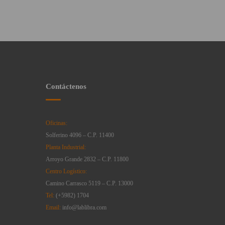
Contáctenos
Oficinas:
Solferino 4096 – C.P. 11400
Planta Industrial:
Arroyo Grande 2832 – C.P. 11800
Centro Logístico:
Camino Carrasco 5119 – C.P. 13000
Tel:
(+5982) 1704
Email:
info@lablibra.com