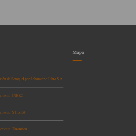
Mapa
ción de Seroquel por Laboratorio Libra S.A.
amiento: INBEC
amiento: STIGRA
amiento: Thromban