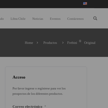
ndo
Libra Chile
Noticias
Eventos
Contáctenos
®
Home
Productos
Frebini
Original
Acceso
Por favor ingrese o regístrese para ver los
prospectos de los diferentes productos.
Correo electrónico
*