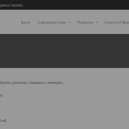
gilancia Sanitaria
Inicio
Laboratorio Libra
Productos
Libra en el Mu
lípidos, proteínas, vitaminas y minerales.
al
0 mL