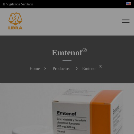
Vigilancia Sanitaria
®
Emtenof
®
Home
Productos
Emtenof