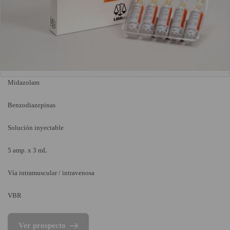
Midazolam
Benzodiazepinas
Solución inyectable
5 amp. x 3 mL
Vía intramuscular / intravenosa
VBR
Ver prospecto