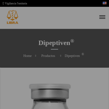
Vigilancia Sanitaria
®
Dipeptiven
®
Home
Productos
Dipeptiven