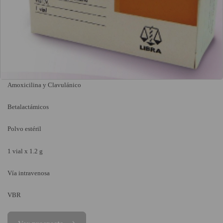
Amoxicilina y Clavulánico
Betalactámicos
Polvo estéril
1 vial x 1.2 g
Vía intravenosa
VBR