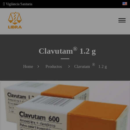
Vigilancia Sanitaria
®
Clavutam
1.2 g
®
Home
Productos
Clavutam
1.2 g