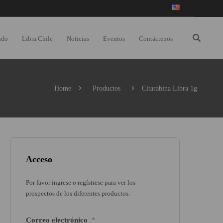
ndo
Libra Chile
Noticias
Eventos
Contáctenos
Home
Productos
Citarabina Libra 1g
Acceso
Por favor ingrese o regístrese para ver los
prospectos de los diferentes productos.
Correo electrónico
*