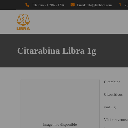
Teléfono: (+5982) 1704
Email: info@lablibra.com
Vi
Citarabina Libra 1g
Citarabina
Citostáticos
vial 1 g
Vía intravenos
Imagen no disponible