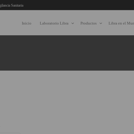
gilancia Sanitaria
Inicio
Laboratorio Libra
Productos
Libra en el Mu
a