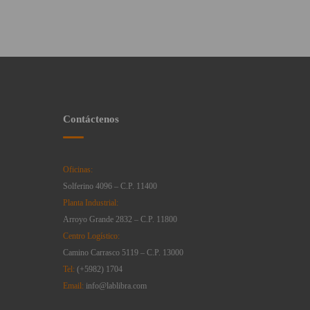
Contáctenos
Oficinas:
Solferino 4096 – C.P. 11400
Planta Industrial:
Arroyo Grande 2832 – C.P. 11800
Centro Logístico:
Camino Carrasco 5119 – C.P. 13000
Tel:
(+5982) 1704
Email:
info@lablibra.com