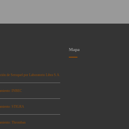
Mapa
ción de Seroquel por Laboratorio Libra S.A.
amiento: INBEC
amiento: STIGRA
amiento: Thromban