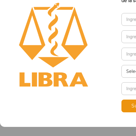
de la s
S