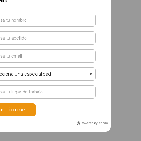
alud.
uscribirme
powered by icomm