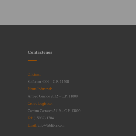
Contáctenos
Oficinas:
Solferino 4096 – C.P. 11400
Planta Industrial:
Arroyo Grande 2832 – C.P. 11800
Centro Logístico:
Camino Carrasco 5119 – C.P. 13000
Tel:
(+5982) 1704
Email:
info@lablibra.com