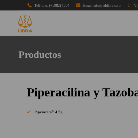
Teléfono: (+5982) 1704
Email: info@lablibra.com
Vi
Productos
Piperacilina y Tazo
®
Piperazam
4,5g