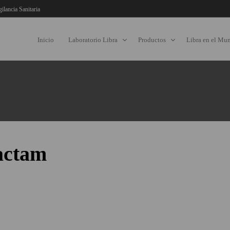
gilancia Sanitaria
Inicio
Laboratorio Libra
Productos
Libra en el Mu
bactam