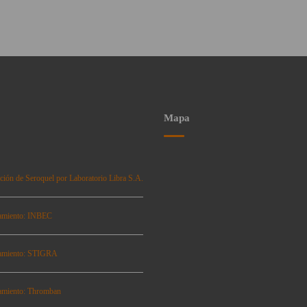
Mapa
ción de Seroquel por Laboratorio Libra S.A.
amiento: INBEC
amiento: STIGRA
amiento: Thromban