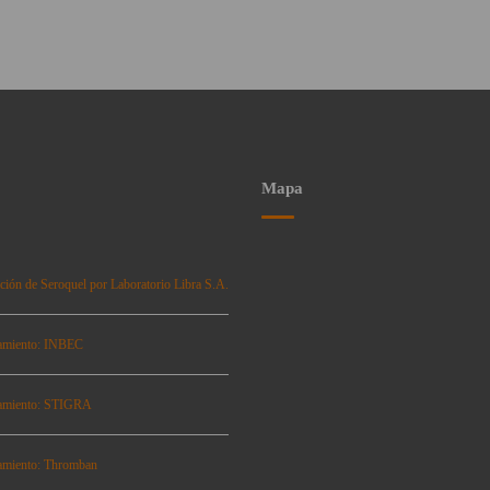
Mapa
ción de Seroquel por Laboratorio Libra S.A.
amiento: INBEC
amiento: STIGRA
amiento: Thromban