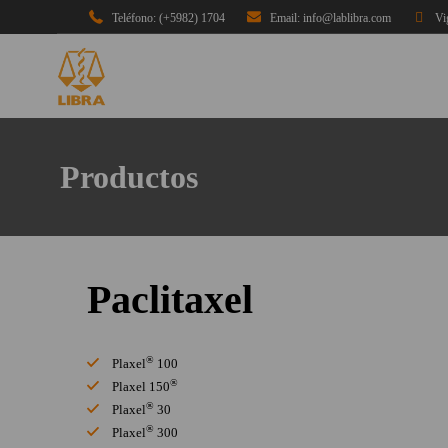
Teléfono: (+5982) 1704
Email: info@lablibra.com
Vi
Productos
Paclitaxel
®
Plaxel
100
®
Plaxel 150
®
Plaxel
30
®
Plaxel
300