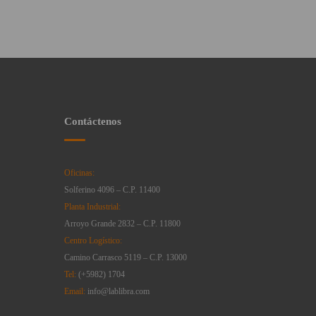
Contáctenos
Oficinas:
Solferino 4096 – C.P. 11400
Planta Industrial:
Arroyo Grande 2832 – C.P. 11800
Centro Logístico:
Camino Carrasco 5119 – C.P. 13000
Tel:
(+5982) 1704
Email:
info@lablibra.com