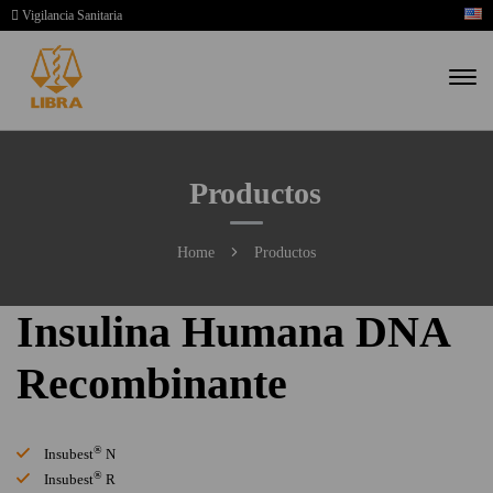
Vigilancia Sanitaria
Productos
Home
Productos
Insulina Humana DNA
Recombinante
®
Insubest
N
®
Insubest
R