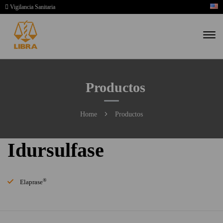
Vigilancia Sanitaria
Productos
Home
Productos
Idursulfase
®
Elaprase