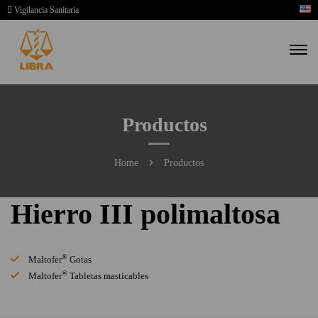
Vigilancia Sanitaria
Productos
Home
Productos
Hierro III polimaltosa
®
Maltofer
Gotas
®
Maltofer
Tabletas masticables