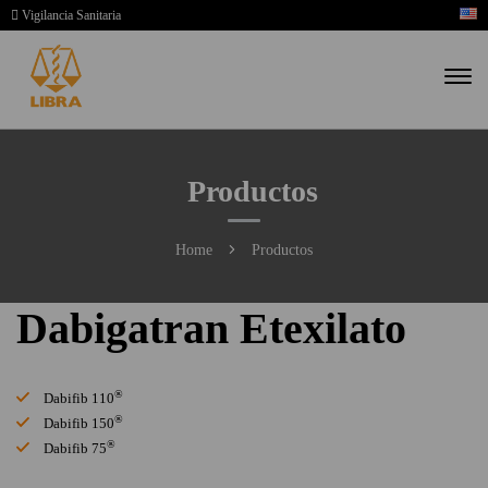
Vigilancia Sanitaria
Productos
Home
Productos
Dabigatran Etexilato
®
Dabifib 110
®
Dabifib 150
®
Dabifib 75