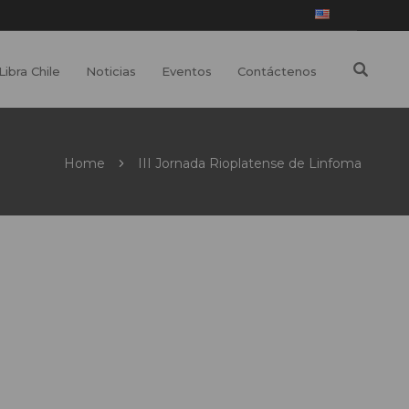
Libra Chile
Noticias
Eventos
Contáctenos
Home
III Jornada Rioplatense de Linfoma