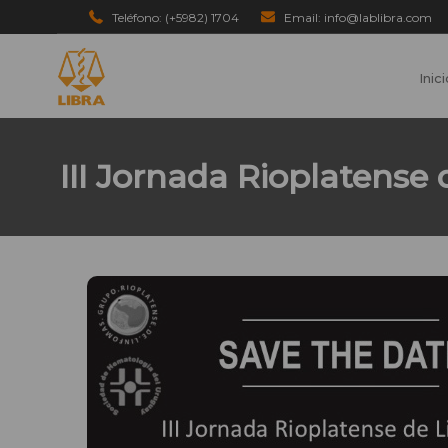
Teléfono: (+5982) 1704
Email: info@lablibra.com
Inic
III Jornada Rioplatense