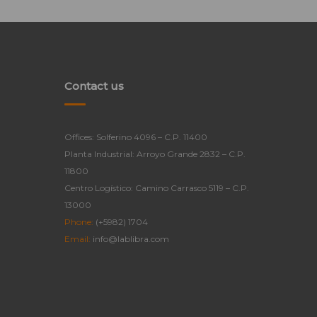
Contact us
Offices: Solferino 4096 – C.P. 11400
Planta Industrial: Arroyo Grande 2832 – C.P.
11800
Centro Logístico: Camino Carrasco 5119 – C.P.
13000
Phone:
(+5982) 1704
Email:
info@lablibra.com