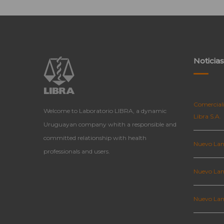
Noticias
Comerciali
Welcome to Laboratorio LIBRA, a dynamic
Libra S.A.
Uruguayan company whith a responsible and
committed relationship with health
Nuevo Lan
professionals and users.
Nuevo Lan
Nuevo La