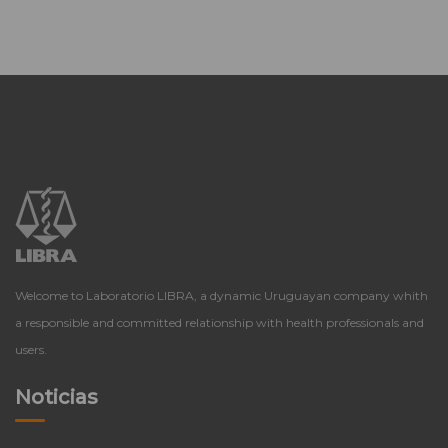
Welcome to Laboratorio LIBRA, a dynamic Uruguayan company whith
a responsible and committed relationship with health professionals and
users.
Noticias