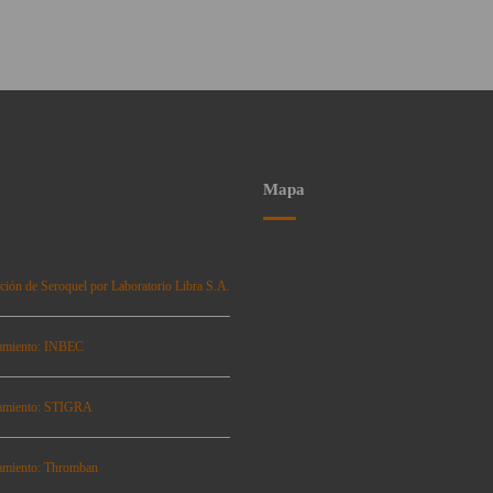
Mapa
ción de Seroquel por Laboratorio Libra S.A.
amiento: INBEC
amiento: STIGRA
amiento: Thromban