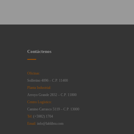
Contáctenos
Oficinas:
Solferino 4096 – C.P. 11400
Planta Industrial:
Arroyo Grande 2832 – C.P. 11800
Centro Logístico:
Camino Carrasco 5119 – C.P. 13000
Tel:
(+5982) 1704
Email:
info@lablibra.com