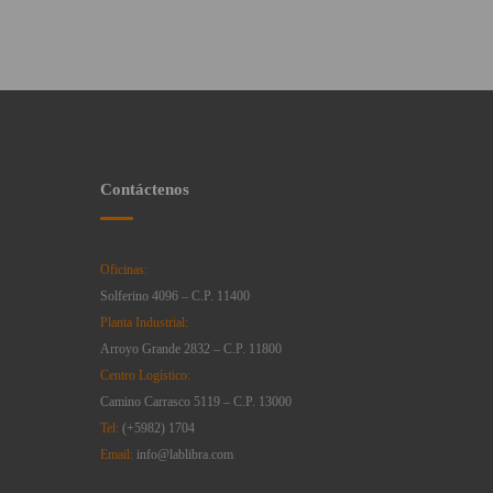
Contáctenos
Oficinas:
Solferino 4096 – C.P. 11400
Planta Industrial:
Arroyo Grande 2832 – C.P. 11800
Centro Logístico:
Camino Carrasco 5119 – C.P. 13000
Tel:
(+5982) 1704
Email:
info@lablibra.com