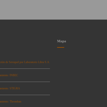
Mapa
ción de Seroquel por Laboratorio Libra S.A.
amiento: INBEC
amiento: STIGRA
amiento: Thromban