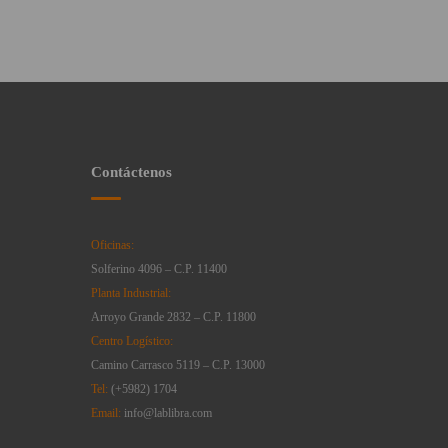
Contáctenos
Oficinas:
Solferino 4096 – C.P. 11400
Planta Industrial:
Arroyo Grande 2832 – C.P. 11800
Centro Logístico:
Camino Carrasco 5119 – C.P. 13000
Tel:
(+5982) 1704
Email:
info@lablibra.com