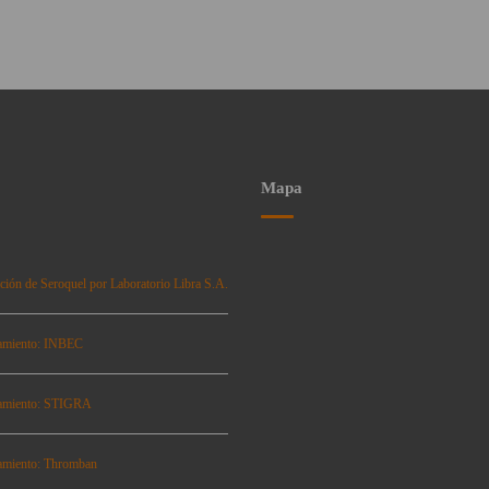
Mapa
ción de Seroquel por Laboratorio Libra S.A.
amiento: INBEC
amiento: STIGRA
amiento: Thromban