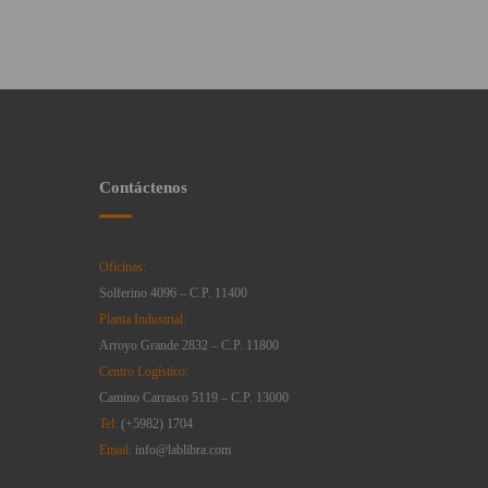
Contáctenos
Oficinas:
Solferino 4096 – C.P. 11400
Planta Industrial:
Arroyo Grande 2832 – C.P. 11800
Centro Logístico:
Camino Carrasco 5119 – C.P. 13000
Tel:
(+5982) 1704
Email:
info@lablibra.com