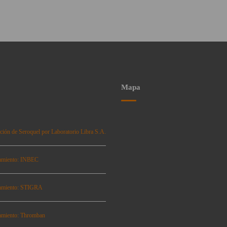
Mapa
ción de Seroquel por Laboratorio Libra S.A.
amiento: INBEC
amiento: STIGRA
amiento: Thromban