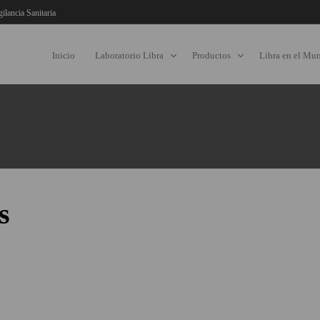
gilancia Sanitaria
Inicio
Laboratorio Libra
Productos
Libra en el Mu
s