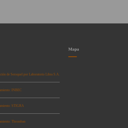
Mapa
ción de Seroquel por Laboratorio Libra S.A.
amiento: INBEC
amiento: STIGRA
amiento: Thromban