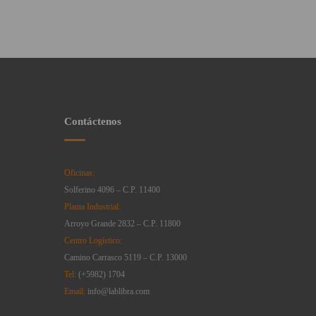
Contáctenos
Oficinas:
Solferino 4096 – C.P. 11400
Planta Industrial:
Arroyo Grande 2832 – C.P. 11800
Centro Logístico:
Camino Carrasco 5119 – C.P. 13000
Tel:
(+5982) 1704
Email:
info@lablibra.com