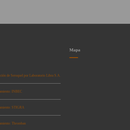
Mapa
ción de Seroquel por Laboratorio Libra S.A.
amiento: INBEC
amiento: STIGRA
amiento: Thromban