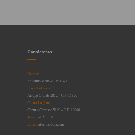
Contáctenos
Oficinas:
Solferino 4096 – C.P. 11400
Planta Industrial:
Arroyo Grande 2832 – C.P. 11800
Centro Logístico:
Camino Carrasco 5119 – C.P. 13000
Tel:
(+5982) 1704
Email:
info@lablibra.com