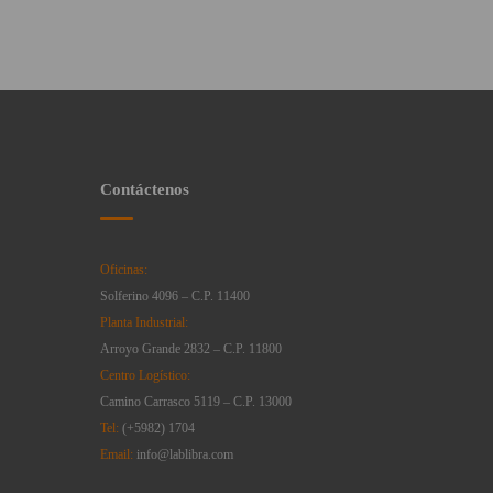
Contáctenos
Oficinas:
Solferino 4096 – C.P. 11400
Planta Industrial:
Arroyo Grande 2832 – C.P. 11800
Centro Logístico:
Camino Carrasco 5119 – C.P. 13000
Tel:
(+5982) 1704
Email:
info@lablibra.com