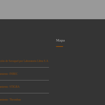
Mapa
ción de Seroquel por Laboratorio Libra S.A.
amiento: INBEC
amiento: STIGRA
amiento: Thromban