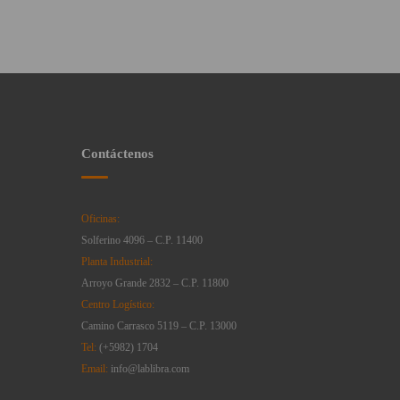
Contáctenos
Oficinas:
Solferino 4096 – C.P. 11400
Planta Industrial:
Arroyo Grande 2832 – C.P. 11800
Centro Logístico:
Camino Carrasco 5119 – C.P. 13000
Tel:
(+5982) 1704
Email:
info@lablibra.com