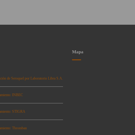
Mapa
ción de Seroquel por Laboratorio Libra S.A.
amiento: INBEC
amiento: STIGRA
amiento: Thromban