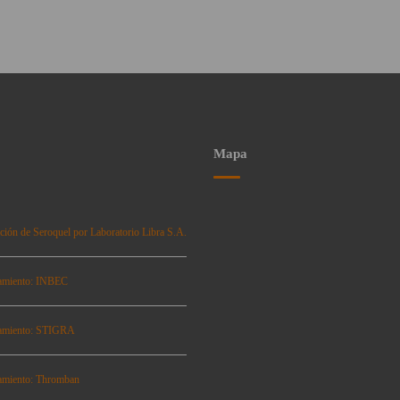
Mapa
ción de Seroquel por Laboratorio Libra S.A.
amiento: INBEC
amiento: STIGRA
amiento: Thromban