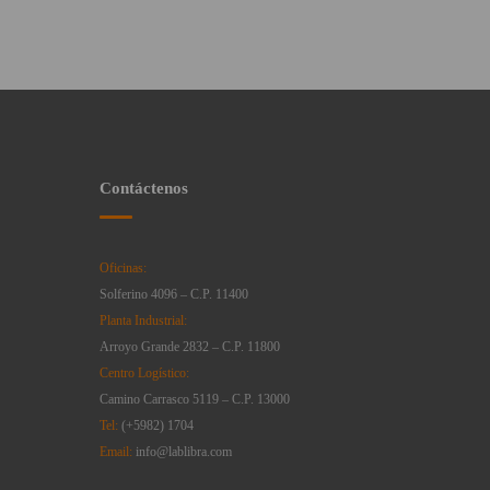
Contáctenos
Oficinas:
Solferino 4096 – C.P. 11400
Planta Industrial:
Arroyo Grande 2832 – C.P. 11800
Centro Logístico:
Camino Carrasco 5119 – C.P. 13000
Tel:
(+5982) 1704
Email:
info@lablibra.com