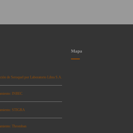
Mapa
ción de Seroquel por Laboratorio Libra S.A.
amiento: INBEC
amiento: STIGRA
amiento: Thromban