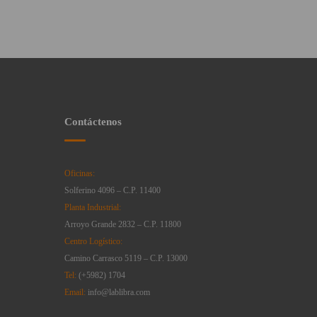
Contáctenos
Oficinas:
Solferino 4096 – C.P. 11400
Planta Industrial:
Arroyo Grande 2832 – C.P. 11800
Centro Logístico:
Camino Carrasco 5119 – C.P. 13000
Tel:
(+5982) 1704
Email:
info@lablibra.com