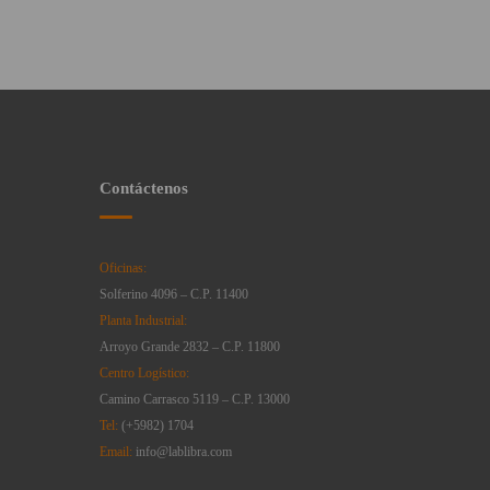
Contáctenos
Oficinas:
Solferino 4096 – C.P. 11400
Planta Industrial:
Arroyo Grande 2832 – C.P. 11800
Centro Logístico:
Camino Carrasco 5119 – C.P. 13000
Tel:
(+5982) 1704
Email:
info@lablibra.com