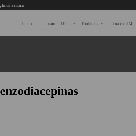
gilancia Sanitaria
Inicio
Laboratorio Libra
Productos
Libra en el Mu
benzodiacepinas