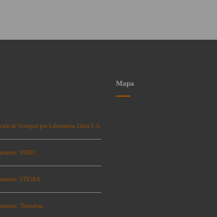
Mapa
ción de Seroquel por Laboratorio Libra S.A.
amiento: INBEC
amiento: STIGRA
amiento: Thromban