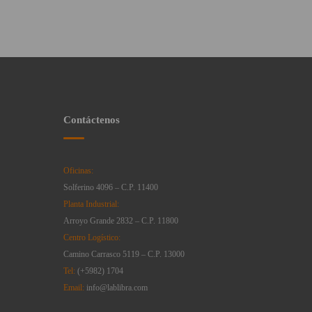
Contáctenos
Oficinas:
Solferino 4096 – C.P. 11400
Planta Industrial:
Arroyo Grande 2832 – C.P. 11800
Centro Logístico:
Camino Carrasco 5119 – C.P. 13000
Tel:
(+5982) 1704
Email:
info@lablibra.com