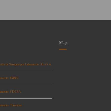
Mapa
ción de Seroquel por Laboratorio Libra S.A.
amiento: INBEC
amiento: STIGRA
amiento: Thromban