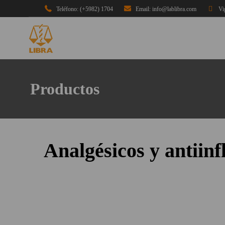
Teléfono: (+5982) 1704
Email: info@lablibra.com
Vi
Productos
Analgésicos y antiin